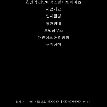
천안역 경남아너스빌 어반하이츠
사업개요
입지환경
평면안내
모델하우스
개인정보 처리방침
쿠키정책
관리자: 이수연ㅣ대표번호 : 1600-2401 ㅣ 010-4216-8050ㅣemail :