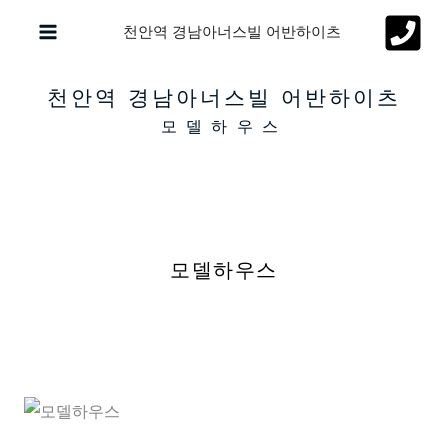
콘
천안역 경남아너스빌 어반하이츠
텐
츠
천안역 경남아너스빌 어반하이츠
로
모델하우스
건
너
뛰
기
모델하우스